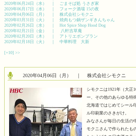
2020年06月24日（水） ｜
ごまそば処 うさぎ家
2020年06月17日（水） ｜
フォーク酒場 15の夜
2020年04月06日（月） ｜
株式会社シモクニ
2020年03月31日（火） ｜
焼肉もつ鍋ザンギきんちゃん
2020年02月26日（水） ｜
Hot Spice Shop Hood Dog
2020年02月21日（金） ｜
八軒吉草庵
2020年02月20日（木） ｜
アトリエボンプラン
2020年02月18日（火） ｜
中華料理 大新
[+10]
>>
2020年04月06日（月） ｜
株式会社シモクニ
シモクニは1921年（大正
ー、その他のあらゆる特
北海道ではじめてシール
ル印刷業のさきがけ。
みなさんが毎日の生活の
モクニさんで作られたも