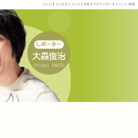
テレビ
ラジオ
ニュース
天気
アナウンサー
イベント･映画