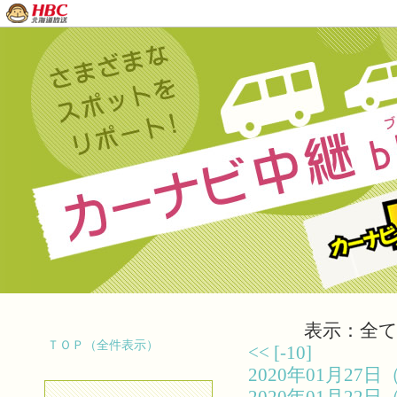
表示：全て（
ＴＯＰ（全件表示）
<<
[-10]
2020年01月2