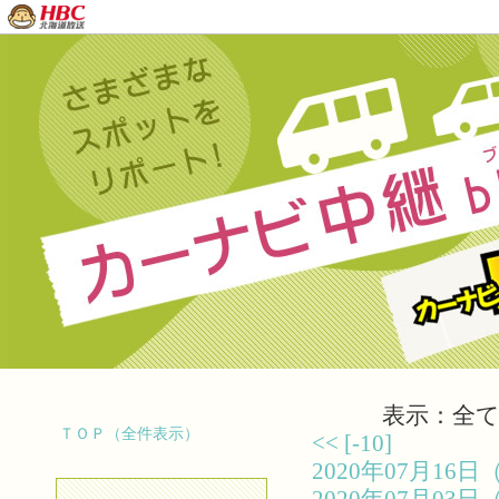
表示：全て（
ＴＯＰ（全件表示）
<<
[-10]
2020年07月1