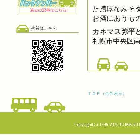
た濃厚なみそ
お酒にあうも
携帯はこちら
カネマス弥平
札幌市中央区南三
ＴＯＰ（全件表示）
Copyright(C) 1996-2026,HOKKAID