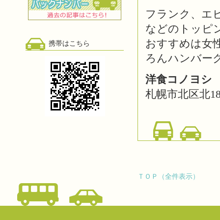
フランク、エ
などのトッピ
おすすめは女
携帯はこちら
ろんハンバー
洋食コノヨシ 
札幌市北区北18条
ＴＯＰ（全件表示）