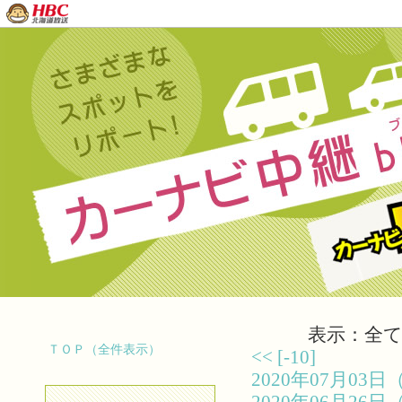
表示：全て（
ＴＯＰ（全件表示）
<<
[-10]
2020年07月0