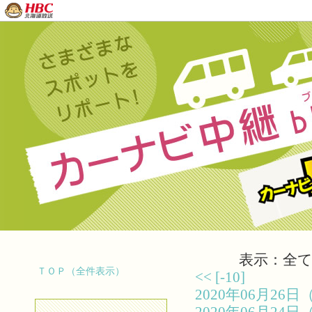
表示：全て（
ＴＯＰ（全件表示）
<<
[-10]
2020年06月2