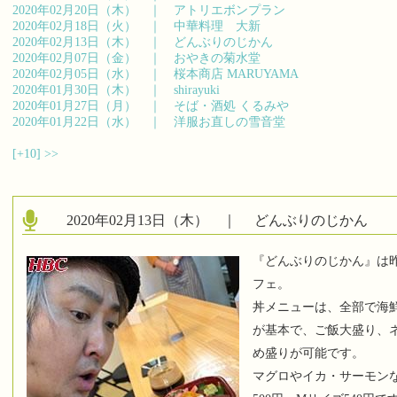
2020年02月20日（木） ｜
アトリエボンプラン
2020年02月18日（火） ｜
中華料理 大新
2020年02月13日（木） ｜
どんぶりのじかん
2020年02月07日（金） ｜
おやきの菊水堂
2020年02月05日（水） ｜
桜本商店 MARUYAMA
2020年01月30日（木） ｜
shirayuki
2020年01月27日（月） ｜
そば・酒処 くるみや
2020年01月22日（水） ｜
洋服お直しの雪音堂
[+10]
>>
2020年02月13日（木） ｜
どんぶりのじかん
『どんぶりのじかん』は
フェ。
丼メニューは、全部で海鮮
が基本で、ご飯大盛り、
め盛りが可能です。
マグロやイカ・サーモン