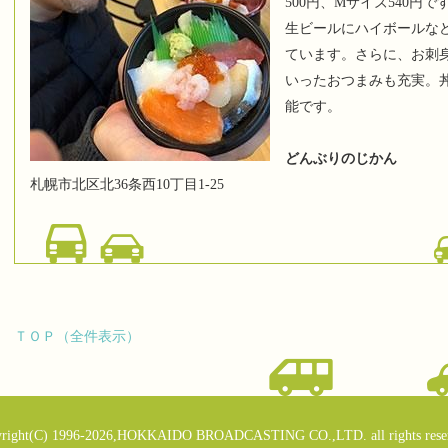
500円、Mサイズ540円で
生ビールにハイボールなど
ています。さらに、お刺
いったおつまみも充実。
能です。
どんぶりのじかん
札幌市北区北36条西10丁目1-25
ＴＯＰ（全件表示）
right(C) 1996-2026,HOKKAIDO BROADCASTING CO.,LTD. all rights rese