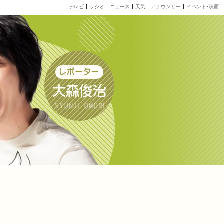
テレビ
ラジオ
ニュース
天気
アナウンサー
イベント･映画