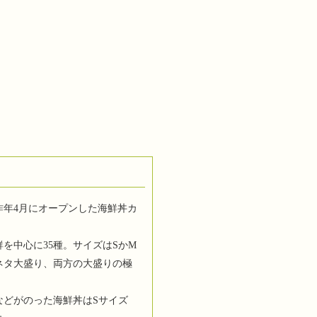
昨年4月にオープンした海鮮丼カ
を中心に35種。サイズはSかM
ネタ大盛り、両方の大盛りの極
などがのった海鮮丼はSサイズ