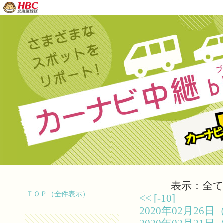
表示：全て（
ＴＯＰ（全件表示）
<<
[-10]
2020年02月2