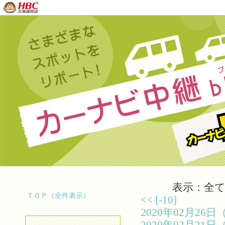
表示：全て（
ＴＯＰ（全件表示）
<<
[-10]
2020年02月2