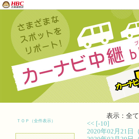
表示：全て（
ＴＯＰ（全件表示）
<<
[-10]
2020年02月2