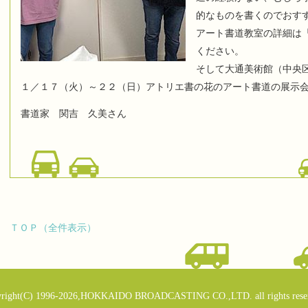
的なものを書くのでおす
アート書道教室の詳細は
ください。
そして大通美術館（中央区
１／１７（火）～２２（日）アトリエ書の花のアート書道の展示
書道家 関吉 久美さん
ＴＯＰ（全件表示）
right(C) 1996-2026,HOKKAIDO BROADCASTING CO.,LTD. all rights rese