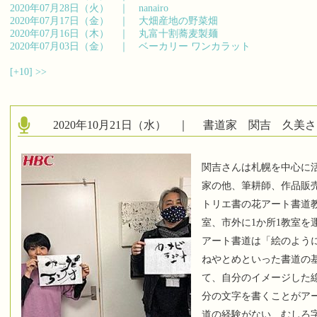
2020年07月28日（火） ｜
nanairo
2020年07月17日（金） ｜
大畑産地の野菜畑
2020年07月16日（木） ｜
丸富十割蕎麦製麺
2020年07月03日（金） ｜
ベーカリー ワンカラット
[+10]
>>
2020年10月21日（水） ｜
書道家 関吉 久美さ
関吉さんは札幌を中心に
家の他、筆耕師、作品販
トリエ書の花アート書道教
室、市外に1か所1教室を
アート書道は「絵のよう
ねやとめといった書道の
て、自分のイメージした
分の文字を書くことがア
道の経験がない、むしろ