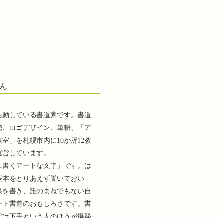
ん
活動している書道家です。書道
売、ロゴデザイン、筆耕、「ア
室」を札幌市内に10か所12教
運営しています。
に書くアートな文字」です。は
基本をとりあえず置いておい
線を書き、誰のまねでもない自
ート書道のおもしろさです。書
字は下手という人のほうが爆発