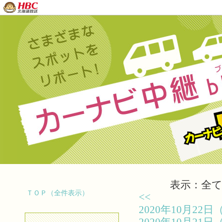
表示：全て（
ＴＯＰ（全件表示）
<<
2020年10月2