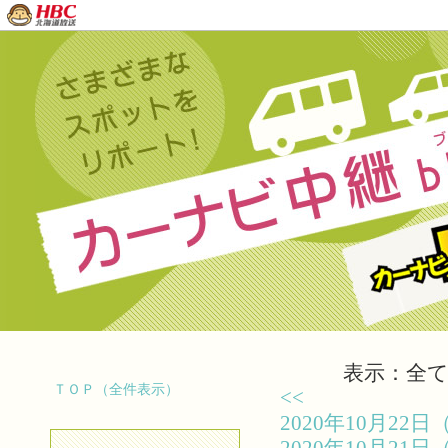
表示：全て（
ＴＯＰ（全件表示）
<<
2020年10月2