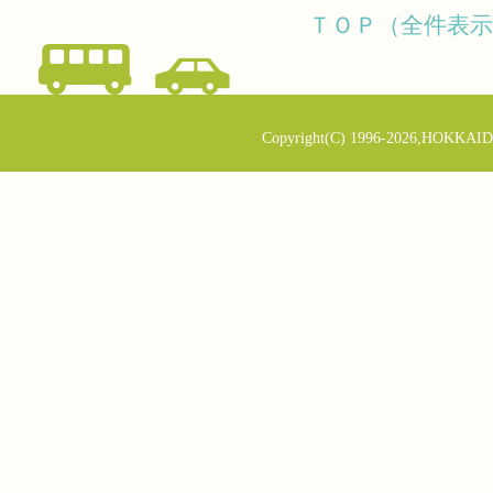
ＴＯＰ（全件表示
Copyright(C) 1996-2026,HOKKAID