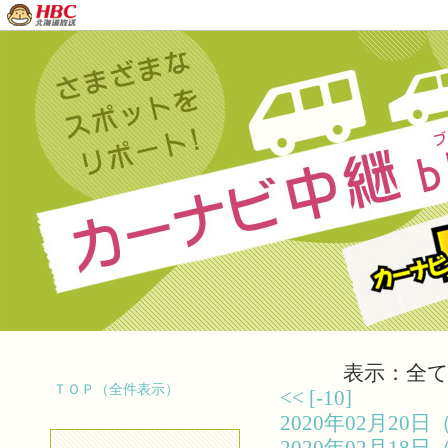
表示：全て（
ＴＯＰ（全件表示）
<<
[-10]
2020年02月2