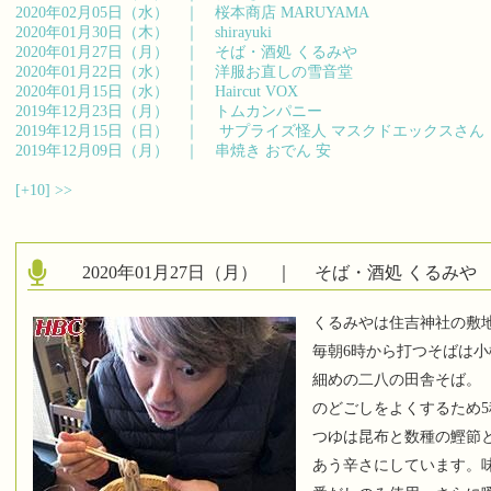
2020年02月05日（水） ｜
桜本商店 MARUYAMA
2020年01月30日（木） ｜
shirayuki
2020年01月27日（月） ｜
そば・酒処 くるみや
2020年01月22日（水） ｜
洋服お直しの雪音堂
2020年01月15日（水） ｜
Haircut VOX
2019年12月23日（月） ｜
トムカンパニー
2019年12月15日（日） ｜
サプライズ怪人 マスクドエックスさん
2019年12月09日（月） ｜
串焼き おでん 安
[+10]
>>
2020年01月27日（月） ｜
そば・酒処 くるみや
くるみやは住吉神社の敷
毎朝6時から打つそばは
細めの二八の田舎そば。
のどごしをよくするため
つゆは昆布と数種の鰹節
あう辛さにしています。