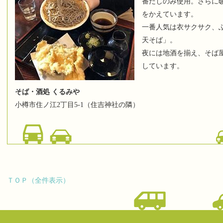
番だしのみ使用。さらに
をかえています。
一番人気は衣サクサク、
天そば」。
夜には地酒を揃え、そば
しています。
そば・酒処 くるみや
小樽市住ノ江2丁目5-1（住吉神社の隣）
ＴＯＰ（全件表示）