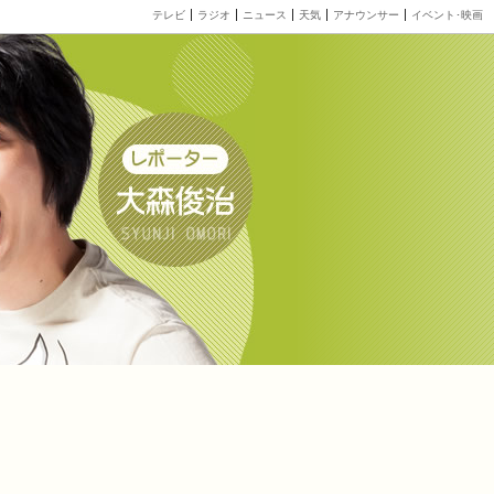
テレビ
ラジオ
ニュース
天気
アナウンサー
イベント･映画