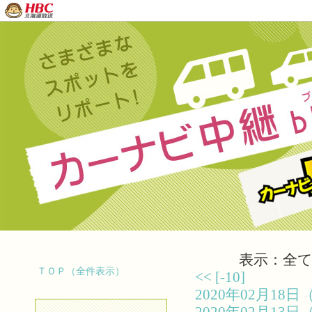
表示：全て（
ＴＯＰ（全件表示）
<<
[-10]
2020年02月1