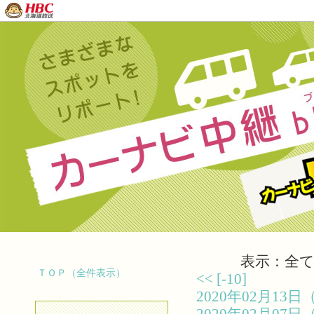
表示：全て（
ＴＯＰ（全件表示）
<<
[-10]
2020年02月1