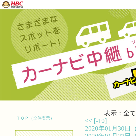
表示：全て（
ＴＯＰ（全件表示）
<<
[-10]
2020年01月3