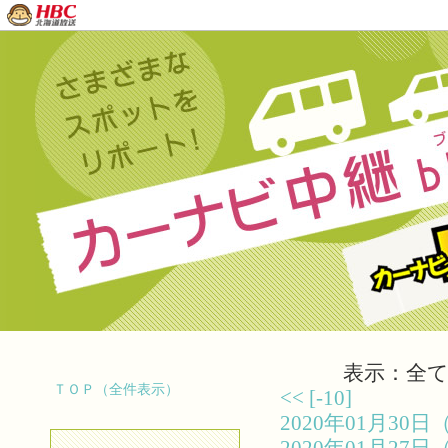
表示：全て（
ＴＯＰ（全件表示）
<<
[-10]
2020年01月3