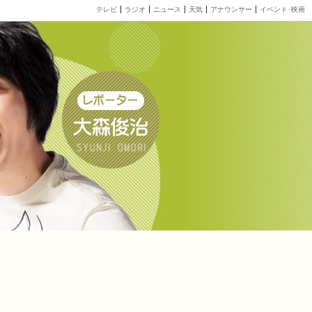
テレビ
ラジオ
ニュース
天気
アナウンサー
イベント･映画