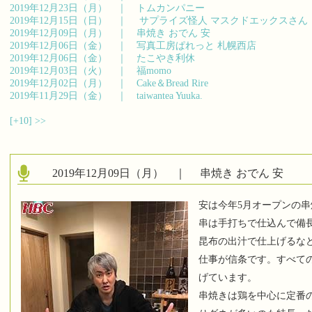
2019年12月23日（月） ｜
トムカンパニー
2019年12月15日（日） ｜
サプライズ怪人 マスクドエックスさん
2019年12月09日（月） ｜
串焼き おでん 安
2019年12月06日（金） ｜
写真工房ぱれっと 札幌西店
2019年12月06日（金） ｜
たこやき利休
2019年12月03日（火） ｜
福momo
2019年12月02日（月） ｜
Cake＆Bread Rire
2019年11月29日（金） ｜
taiwantea Yuuka.
[+10]
>>
2019年12月09日（月） ｜
串焼き おでん 安
安は今年5月オープンの
串は手打ちで仕込んで備
昆布の出汁で仕上げるな
仕事が信条です。すべて
げています。
串焼きは鶏を中心に定番