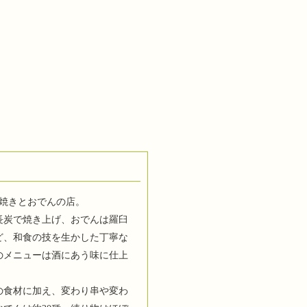
串焼きとおでんの店。
長炭で焼き上げ、おでんは羅臼
ど、和食の技を生かした丁寧な
のメニューは酒にあう味に仕上
の食材に加え、変わり串や変わ