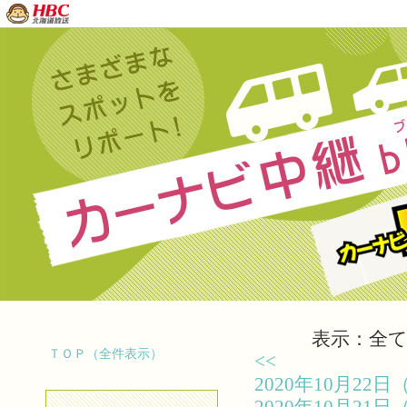
表示：全て（
ＴＯＰ（全件表示）
<<
2020年10月2