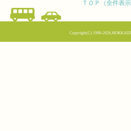
ＴＯＰ（全件表示
Copyright(C) 1996-2026,HOKKAID