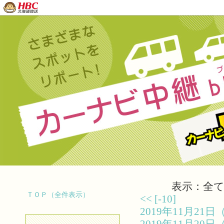
表示：全て（
ＴＯＰ（全件表示）
<<
[-10]
2019年11月2