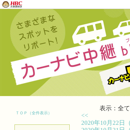
表示：全て（
ＴＯＰ（全件表示）
<<
2020年10月2