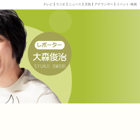
テレビ
ラジオ
ニュース
天気
アナウンサー
イベント･映画