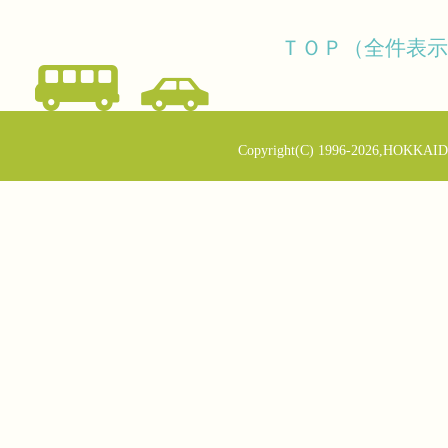
ＴＯＰ（全件表示
Copyright(C) 1996-2026,HOKKAID