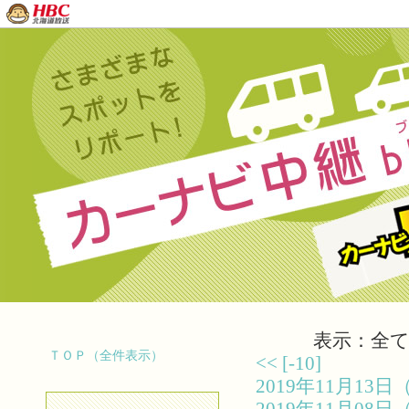
表示：全て（
ＴＯＰ（全件表示）
<<
[-10]
2019年11月1