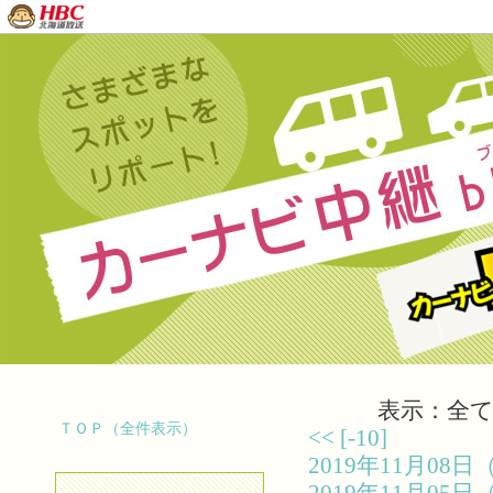
表示：全て（
ＴＯＰ（全件表示）
<<
[-10]
2019年11月0