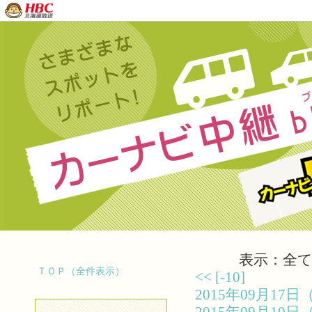
表示：全て（
ＴＯＰ（全件表示）
<<
[-10]
2015年09月1