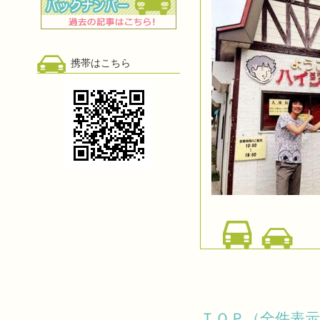
携帯はこちら
ＴＯＰ（全件表示