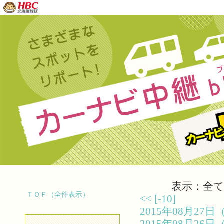
表示：全て（
ＴＯＰ（全件表示）
<<
[-10]
2015年08月2