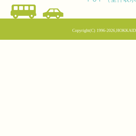
Copyright(C) 1996-2026,HOKKAID