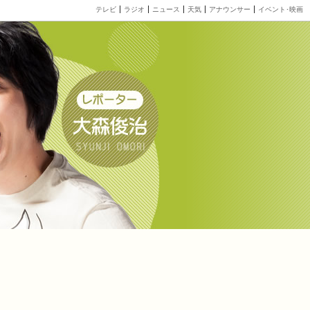
テレビ
ラジオ
ニュース
天気
アナウンサー
イベント･映画