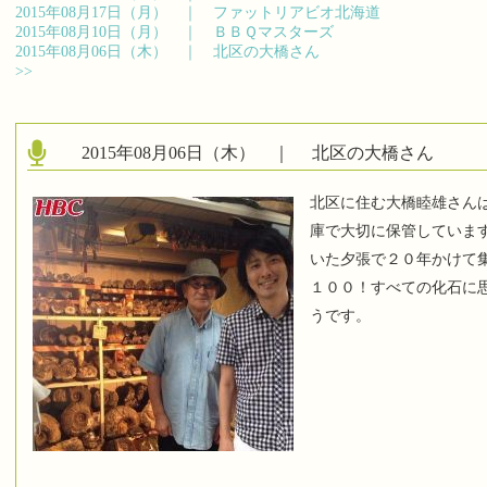
2015年08月17日（月） ｜
ファットリアビオ北海道
2015年08月10日（月） ｜
ＢＢＱマスターズ
2015年08月06日（木） ｜
北区の大橋さん
>>
2015年08月06日（木） ｜
北区の大橋さん
北区に住む大橋睦雄さん
庫で大切に保管していま
いた夕張で２０年かけて
１００！すべての化石に
うです。