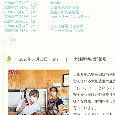
2020年07月28日（火） ｜
nanairo
2020年07月17日（金） ｜
大畑産地の野菜畑
2020年07月16日（木） ｜
丸富十割蕎麦製麺
2020年07月03日（金） ｜
ベーカリー ワンカラット
2020年06月26日（金） ｜
2020年06月24日（水） ｜
ごまそば処 うさぎ家
2020年06月17日（水） ｜
フォーク酒場 15の夜
[+10]
>>
2020年07月17日（金） ｜
大畑産地の野菜畑
大畑産地の野菜畑は当別
営んでいる大畑農園の直
「おいしい！」といって
安全を心がけた野菜作り
様々な野菜・果物を作っ
育っています。
枝豆、とうきび、トマト