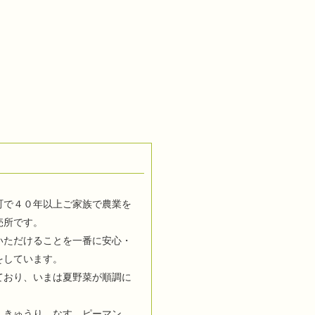
町で４０年以上ご家族で農業を
売所です。
いただけることを一番に安心・
をしています。
ており、いまは夏野菜が順調に
、きゅうり、なす、ピーマン、