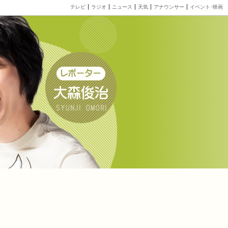
テレビ
ラジオ
ニュース
天気
アナウンサー
イベント･映画