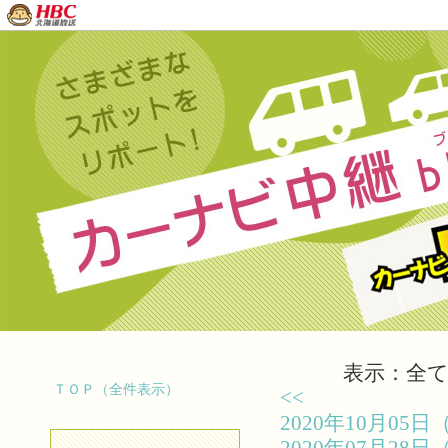
表示：全て（
ＴＯＰ（全件表示）
<<
2020年10月0