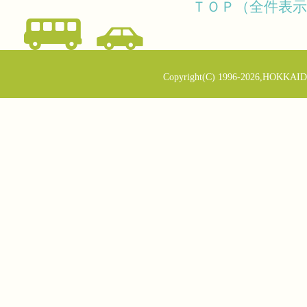
ＴＯＰ（全件表示
Copyright(C) 1996-2026,HOKKAID