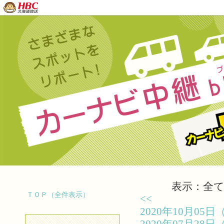
表示：全て（
ＴＯＰ（全件表示）
<<
2020年10月0