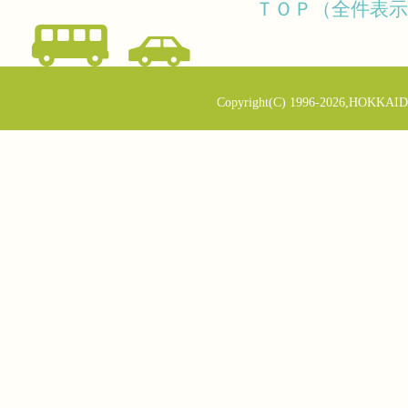
ＴＯＰ（全件表示
Copyright(C) 1996-2026,HOKKAID