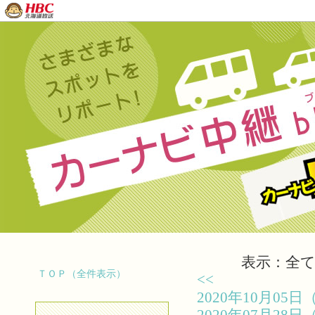
表示：全て（
ＴＯＰ（全件表示）
<<
2020年10月0