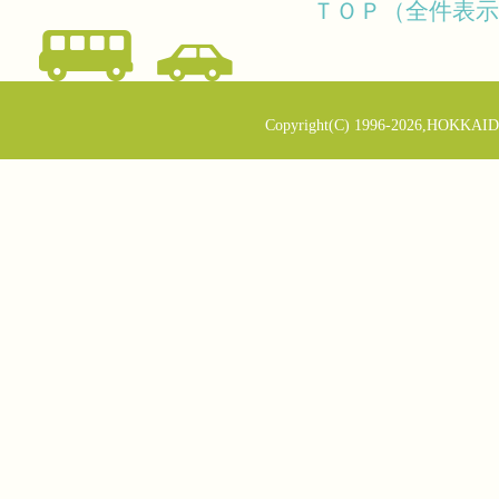
ＴＯＰ（全件表示
Copyright(C) 1996-2026,HOKKAID