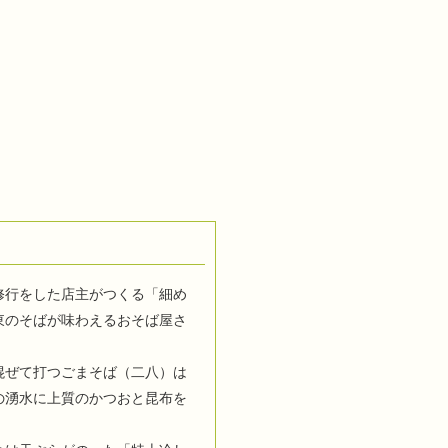
修行をした店主がつくる「細め
東のそばが味わえるおそば屋さ
混ぜて打つごまそば（二八）は
の湧水に上質のかつおと昆布を