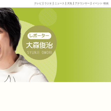
テレビ
ラジオ
ニュース
天気
アナウンサー
イベント･映画