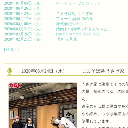
2020年07月03日（金） ｜
ベーカリー ワンカラット
2020年06月26日（金） ｜
2020年06月24日（水） ｜
ごまそば処 うさぎ家
2020年06月17日（水） ｜
フォーク酒場 15の夜
2020年04月06日（月） ｜
株式会社シモクニ
2020年03月31日（火） ｜
焼肉もつ鍋ザンギきんちゃん
2020年02月26日（水） ｜
Hot Spice Shop Hood Dog
2020年02月21日（金） ｜
八軒吉草庵
[+10]
>>
2020年06月24日（水） ｜
ごまそば処 うさぎ家
うさぎ家は東京でそばの
の麺、辛めのつゆ」の関
ん。
道産のそば粉に黒ゴマを
やや細め。つゆは羊蹄山
使用しています。