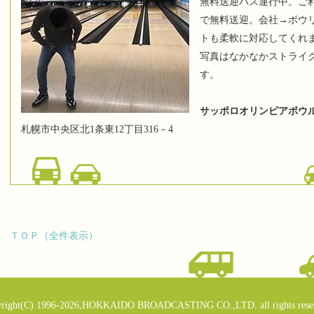
無料送迎バス運行中。ご利
で無料送迎。会社→ボウ
トも柔軟に対応してくれ
写真はなかなかストライ
す。
サッポロオリンピアボウ
札幌市中央区北1条東12丁目316－4
ＴＯＰ（全件表示）
right(C) 1996-2026,HOKKAIDO BROADCASTING CO.,LTD. all rights rese