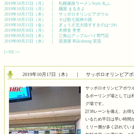
2019年10月21日（月） ｜
札幌篠路ラーメンStyle 丸ふ
2019年10月21日（月） ｜
麺屋 まるきよ
2019年10月17日（木） ｜
サッポロオリンピアボウル
2019年10月15日（火） ｜
そば処七福神小路
2019年10月11日（金） ｜
ぎょうざ北大陸すすきのはづれ
2019年09月30日（月） ｜
木煙舎 杢杢
2019年09月26日（木） ｜
三角山アップルパイ専門店
2019年09月25日（水） ｜
居酒屋 和みdining 笑琉
[+10]
>>
2019年10月17日（木） ｜
サッポロオリンピアボ
サッポロオリンピアボウル
るボーリング場としては
グ場です。
計38レーンを備え、お得
いるため平日は早い時間
ミリー層が多く訪れてい