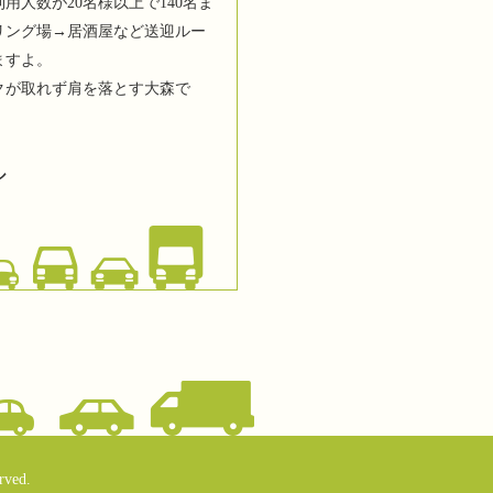
用人数が20名様以上で140名ま
リング場→居酒屋など送迎ルー
ますよ。
クが取れず肩を落とす大森で
ル
rved.