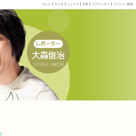
テレビ
ラジオ
ニュース
天気
アナウンサー
イベント･映画
似店