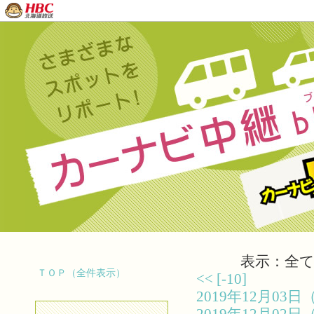
表示：全て（
ＴＯＰ（全件表示）
<<
[-10]
2019年12月0