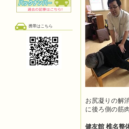
携帯はこちら
お尻凝りの解消
に後ろ側の筋
健友館 椎名整