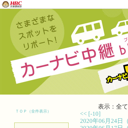
表示：全て（
ＴＯＰ（全件表示）
<<
[-10]
2020年06月2