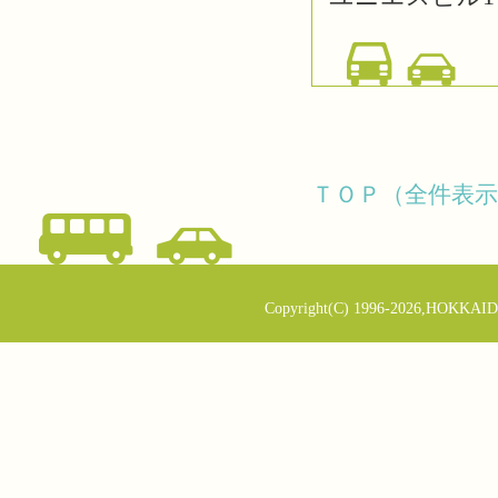
ＴＯＰ（全件表示
Copyright(C) 1996-2026,HOKKAID