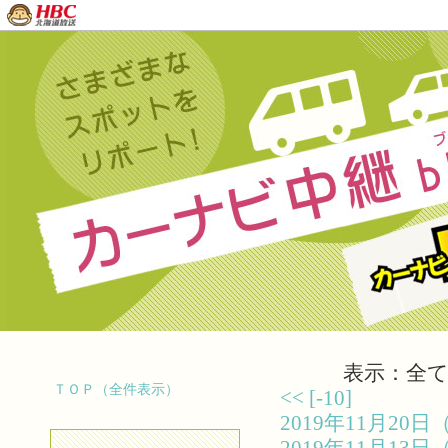
表示：全て（
ＴＯＰ（全件表示）
<<
[-10]
2019年11月2