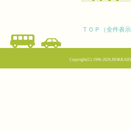
ＴＯＰ（全件表示
Copyright(C) 1996-2026,HOKKAID