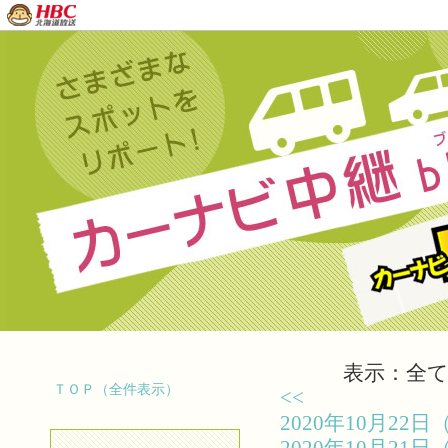
表示：全て（
ＴＯＰ（全件表示）
<<
2020年10月2