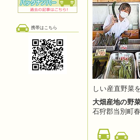
携帯はこちら
しい産直野菜
大畑産地の野
石狩郡当別町春日