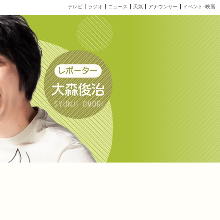
テレビ
ラジオ
ニュース
天気
アナウンサー
イベント･映画