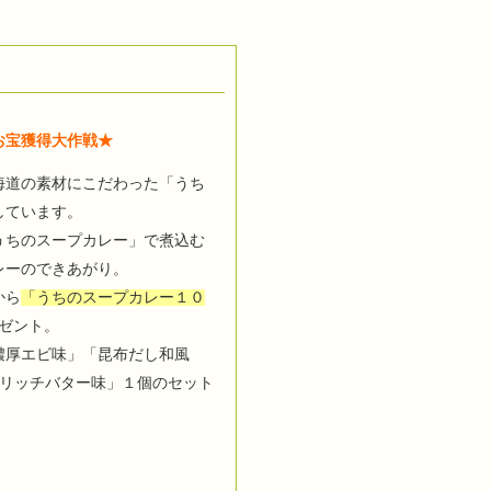
お宝獲得大作戦★
海道の素材にこだわった「うち
しています。
うちのスープカレー」で煮込む
レーのできあがり。
から
「うちのスープカレー１０
ゼント。
濃厚エビ味」「昆布だし和風
ムリッチバター味」１個のセット