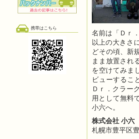
携帯はこちら
名前は「Ｄｒ
以上の大きさ
どその頃、新
まま放置される
を空けてみま
ビューするこ
Ｄｒ．クラー
用として無料
小六へ。
株式会社 小六
札幌市豊平区豊平