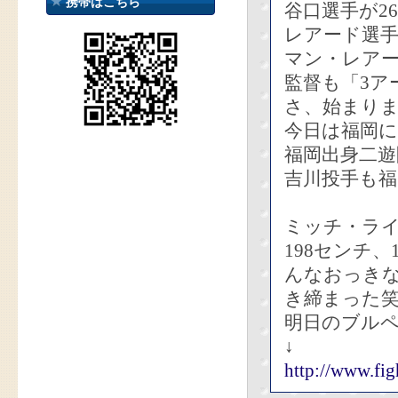
携帯はこちら
谷口選手が2
レアード選手
マン・レアー
監督も「3ア
さ、始まり
今日は福岡
福岡出身二遊
吉川投手も福
ミッチ・ラ
198センチ
んなおっき
き締まった
明日のブル
↓
http://www.fig