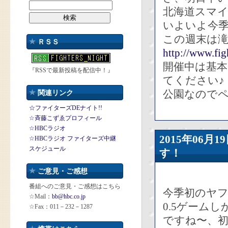
北海道スマ
いよいよ今
この週末は
ＲＳＳ
http://www.fig
開催中は基
『RSSで最新投稿を配信中！』
てください♪
公園なので
関連リンク
☆ファイターズDEナイト!!
☆斉藤こずゑプロフィール
☆HBCラジオ
2015年06
☆HBCラジオ ファイターズ中継
スケジュール
す！
ご意見・ご感想
番組へのご意見・ご感想はこちら
今季初のヤ
☆Mail：
bb@hbc.co.jp
0.5ゲーム
☆Fax：011－232－1287
ですね〜、