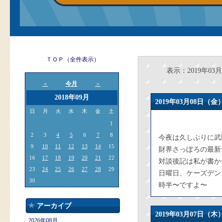
ＴＯＰ（全件表示）
表示：2019年03月
今月
＜
＞
2018年09月
2019年03月08日
日
月
火
水
木
金
土
1
2
3
4
5
6
7
8
今夜は久しぶりに武
9
10
11
12
13
14
15
財界さっぽろの最新
16
17
18
19
20
21
22
対談後記は私が書か
23
24
25
26
27
28
29
日曜日、ケーズデン
30
時半〜ですよ〜
アーカイブ
2019年03月07日
2026年08月