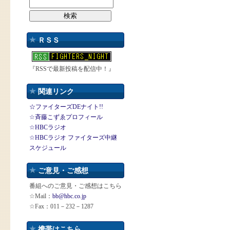
ＲＳＳ
『RSSで最新投稿を配信中！』
関連リンク
☆ファイターズDEナイト!!
☆斉藤こずゑプロフィール
☆HBCラジオ
☆HBCラジオ ファイターズ中継
スケジュール
ご意見・ご感想
番組へのご意見・ご感想はこちら
☆Mail：
bb@hbc.co.jp
☆Fax：011－232－1287
携帯はこちら