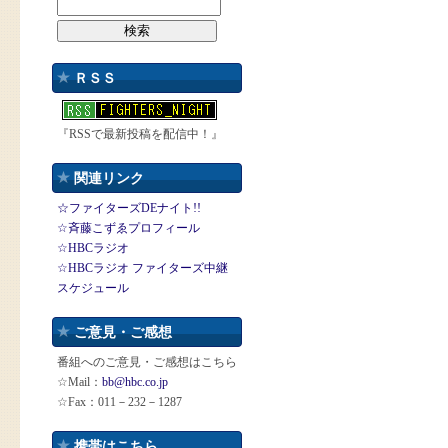
ＲＳＳ
『RSSで最新投稿を配信中！』
関連リンク
☆ファイターズDEナイト!!
☆斉藤こずゑプロフィール
☆HBCラジオ
☆HBCラジオ ファイターズ中継
スケジュール
ご意見・ご感想
番組へのご意見・ご感想はこちら
☆Mail：
bb@hbc.co.jp
☆Fax：011－232－1287
携帯はこちら