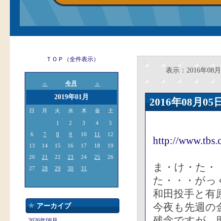
ＴＯＰ（全件表示）
表示：2016年08月
今月
＜
＞
2019年01月
2016年08月
日
月
火
水
木
金
土
1
2
3
4
5
6
7
8
9
10
11
12
http://www.tbs
13
14
15
16
17
18
19
20
21
22
23
24
25
26
ま・け・た・
27
28
29
30
31
た・・・がっ
和田投手と有
今夜も先週の
アーカイブ
残念ですが、
2026年08月