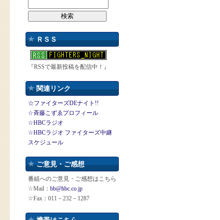
ＲＳＳ
『RSSで最新投稿を配信中！』
関連リンク
☆ファイターズDEナイト!!
☆斉藤こずゑプロフィール
☆HBCラジオ
☆HBCラジオ ファイターズ中継
スケジュール
ご意見・ご感想
番組へのご意見・ご感想はこちら
☆Mail：
bb@hbc.co.jp
☆Fax：011－232－1287