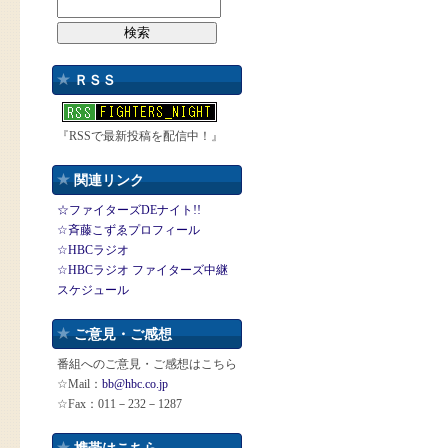
ＲＳＳ
『RSSで最新投稿を配信中！』
関連リンク
☆ファイターズDEナイト!!
☆斉藤こずゑプロフィール
☆HBCラジオ
☆HBCラジオ ファイターズ中継
スケジュール
ご意見・ご感想
番組へのご意見・ご感想はこちら
☆Mail：
bb@hbc.co.jp
☆Fax：011－232－1287