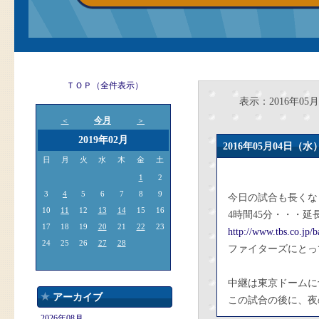
ＴＯＰ（全件表示）
表示：2016年05月
今月
＜
＞
2019年02月
2016年05月04日
日
月
火
水
木
金
土
1
2
3
4
5
6
7
8
9
今日の試合も長くな
10
11
12
13
14
15
16
4時間45分・・・
17
18
19
20
21
22
23
http://www.tbs.co.jp
24
25
26
27
28
ファイターズにとっ
中継は東京ドームに
アーカイブ
この試合の後に、夜
2026年08月