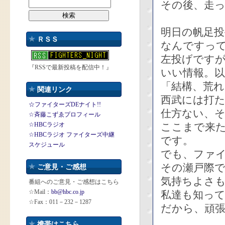
その後、走
明日の帆足投
ＲＳＳ
なんですっ
左投げです
『RSSで最新投稿を配信中！』
いい情報。以
「結構、荒
関連リンク
西武には打
☆ファイターズDEナイト!!
仕方ない、
☆斉藤こずゑプロフィール
☆HBCラジオ
ここまで来
☆HBCラジオ ファイターズ中継
です。
スケジュール
でも、ファ
その瀬戸際
ご意見・ご感想
気持ちよさ
番組へのご意見・ご感想はこちら
☆Mail：
bb@hbc.co.jp
私達も知っ
☆Fax：011－232－1287
だから、頑
携帯はこちら