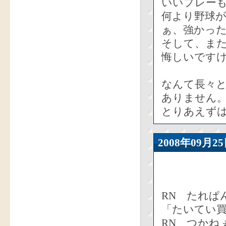
いいプレー
何より野球
ぁ、強かっ
そして、ま
悔しいです
なんて長々
ありません
とりあえず
2008年09
RN たれぱ
「たいてい
RN つかね