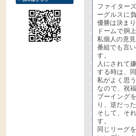
ファイター
ーグルスに
優勝は決ま
ドームで胴
私個人の意
番組でも言
す。
人にされて
する時は、
私がよく思
なので、祝
ブーイング
り、逆だっ
そして、そ
す。
同じリーグ