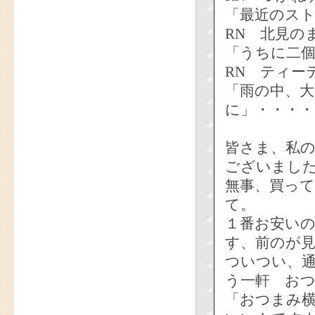
「最近のス
RN 北見の
「うちに二
RN ティー
「雨の中、
に」・・・
皆さま、私
ございまし
無事、買っ
て。
１番お安い
す、前のが
ついつい、
う一軒 お
「おつまみ