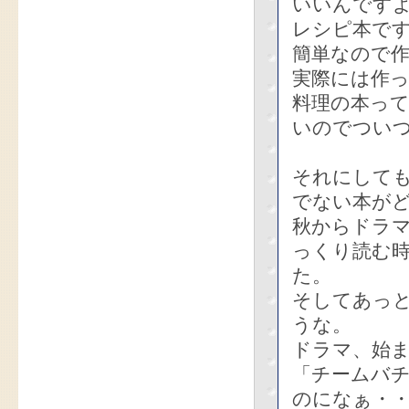
いいんです
レシピ本で
簡単なので
実際には作
料理の本っ
いのでつい
それにして
でない本が
秋からドラ
っくり読む
た。
そしてあっ
うな。
ドラマ、始
「チームバ
のになぁ・