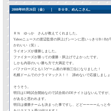
2008年09月26日（金） ｜
Ｂ☆Ｂ、めんこさん。
ＲＮ ゆっか さんが教えてくれました。
Yahooニュースの渡辺監督の胴上げシーンに思いっきりB☆B
かわいい（笑）。
ライオンズが優勝しました。
ファイターズが勝っての優勝・胴上げでよかったです。
しかも内容のいい勝ち方で大満足です。
バファローズとも1.5ゲーム差の単独三位になりました！
札幌ドームでのクライマックス！！ 諦めないで応援しましょ
そうそう。
明日は13時試合開始なので試合前のDEナイトはないんですが
があると思われます。
明日は優勝チームも決まった事ですし、どどーーーーんっと今
をリクエスト受け付けます！