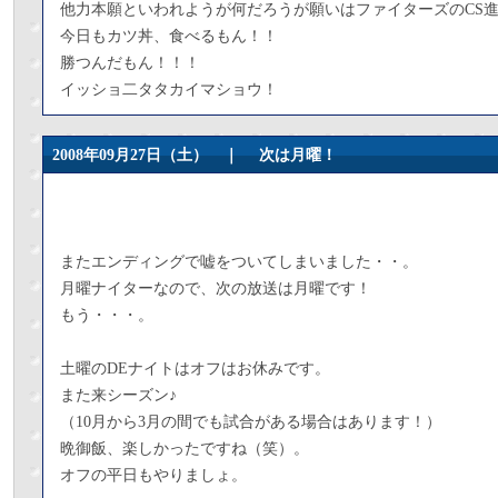
他力本願といわれようが何だろうが願いはファイターズのCS
今日もカツ丼、食べるもん！！
勝つんだもん！！！
イッショ二タタカイマショウ！
2008年09月27日（土） ｜
次は月曜！
またエンディングで嘘をついてしまいました・・。
月曜ナイターなので、次の放送は月曜です！
もう・・・。
土曜のDEナイトはオフはお休みです。
また来シーズン♪
（10月から3月の間でも試合がある場合はあります！）
晩御飯、楽しかったですね（笑）。
オフの平日もやりましょ。