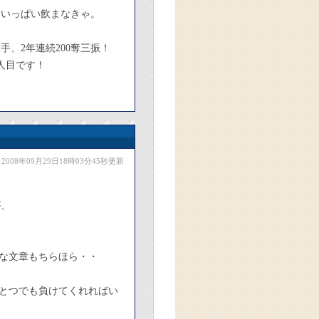
もいっぱい飲まなきゃ。
手、2年連続200奪三振！
3人目です！
2008年09月29日18時03分45秒更新
が、
な文章もちらほら・・
とつでも負けてくれればい