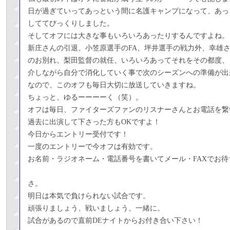
日が過ぎていってあっという間に名護キャンプになって、あっ
しててびっくりしました。
そしてオフには大きな事もいろいろあったりするんですよね。
新庄さんの引退、小笠原選手のFA、坪井選手の戦力外、幸雄
のお別れ、梨田監督の就任、いろいろあってそれをその都度、
介しながら自分で消化していく事で次のシーズンへの準備が出
なので、このオフも毎日大切に放送していきますね。
ちょっと、ゆるーーーーく（笑）。
オフは毎日、ファイターズファンのリスナーさんとお電話を繋
過去に出演して下さった方もOKですよ！
今日からエントリー受付です！
一度のエントリーで今オフは有効です。
お名前・ラジオネーム・電話番号を書いてメール・FAXでお待
さ。
明日は本気で負けられない試合です。
頑張りましょう、戦いましょう、一緒に。
試合があるので直前DEナイトからお付き合い下さい！