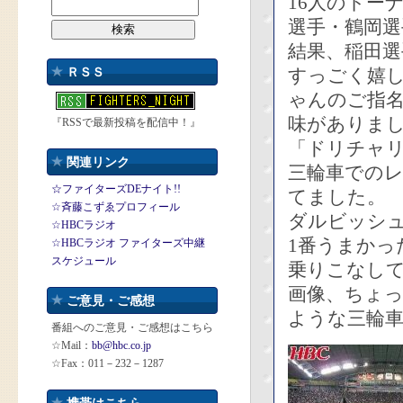
16人のトー
選手・鶴岡選
結果、稲田
すっごく嬉
ＲＳＳ
ゃんのご指
味がありま
『RSSで最新投稿を配信中！』
「ドリチャ
関連リンク
三輪車での
☆ファイターズDEナイト!!
てました。
☆斉藤こずゑプロフィール
ダルビッシ
☆HBCラジオ
1番うまかっ
☆HBCラジオ ファイターズ中継
スケジュール
乗りこなし
画像、ちょ
ご意見・ご感想
ような三輪
番組へのご意見・ご感想はこちら
☆Mail：
bb@hbc.co.jp
☆Fax：011－232－1287