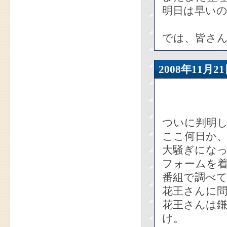
明日は早い
では、皆さん、
2008年11
ついに判明
ここ何日か、
大騒ぎにな
フォームを
番組で調べ
花王さんに
花王さんは
け。