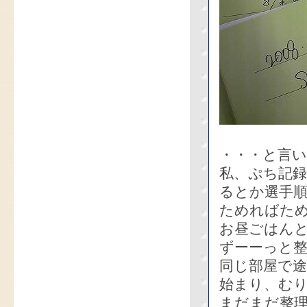
・・・と言
私、ぷち記
るとか選手
ためればた
お昼ごはん
ずーーっと
同じ部屋で
始まり、む
まだまだ整