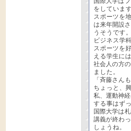
国際大学は
をしていま
スポーツを
は来年開設
うそうです
ビジネス学
スポーツを
える学生に
社会人の方
ました。
「斉藤さん
ちょっと、
私、運動神
する事はず
国際大学は
講義が終わ
しょうね。